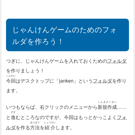
じゃんけんゲームのためのフォ
ルダを作ろう！
つぎに、じゃんけんゲームを入れておくための
フォルダ
を作りましょう！
こんかい
今回
はデスクトップに「janken」という
フォルダ
を作り
ます。
しんきさくせい
いつもならば、右クリックのメニューから
新規作成
……
すす
と
進
むところなのですが、今回はもっとかっこよく
フォ
ほうほう
しょうかい
ルダ
を作る
方法
を
紹介
します。