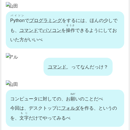
山田
パイソン
Python
で
プログラミング
をするには、ほんの少しで
そうさ
も、
コマンド
で
パソコン
を
操作
できるようにしてお
いた方がいいべ
アル
コマンド
、ってなんだっけ？
山田
ねが
コンピュータに対しての、お
願
いのことだべ
今回は、デスクトップに
フォルダ
を作る、というの
もじ
を、
文字
だけでやってみるべ