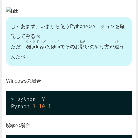
山田
じゃあまず、いまから使うPythonのバージョンを確
認してみるべ
ウィンドウズ
マック
ねが
ちが
ただ、
Windows
と
Mac
でそのお
願
いのやり方が
違
う
んだべ
Windows
の場合
>
 python -V

Python 
3.10
.1
Mac
の場合