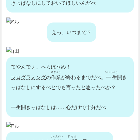
きっぱなしにしておいてほしいんだべ
アル
えっ、いつまで？
山田
てやんでぇ、べらぼうめ！
さぎょう
いっしょう
プログラミング
の
作業
が終わるまでだべ。
一生
開き
っぱなしにするべとでも言ったと思ったべか？
一生開きっぱなしは……心だけで十分だべ
アル
じゅんすい
ぎもん