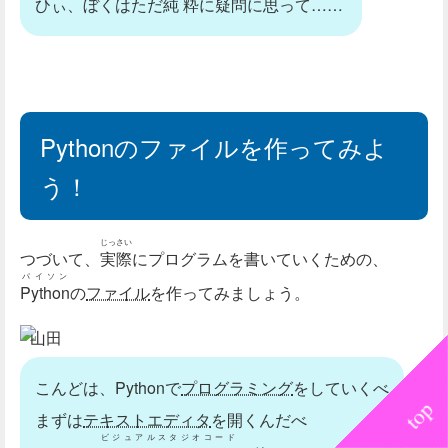
ひぃ、ぼくはただ
純粋
に
疑問
に思って……
Pythonのファイルを作ってみよ
う！
じっさい
つづいて、
実際
にプログラムを書いていくための、
パイソン
Python
の
ファイル
を作ってみましょう。
山田
こんどは、Pythonで
プログラミング
をしていくべ
まずは
テキストエディタ
を開くんだべ
ビジュアルスタジオコード