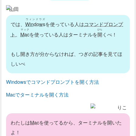
山田
ウィンドウズ
では、
Windows
を使っている人は
コマンドプロンプ
マック
ひら
ト
、
Mac
を使っている人はターミナルを
開
くべ！
もし開き方が分からなければ、つぎの記事を見てほ
しいべ
Windowsでコマンドプロンプトを開く方法
Macでターミナルを開く方法
りこ
わたしは
Mac
を使ってるから、ターミナルを開いた
よ！