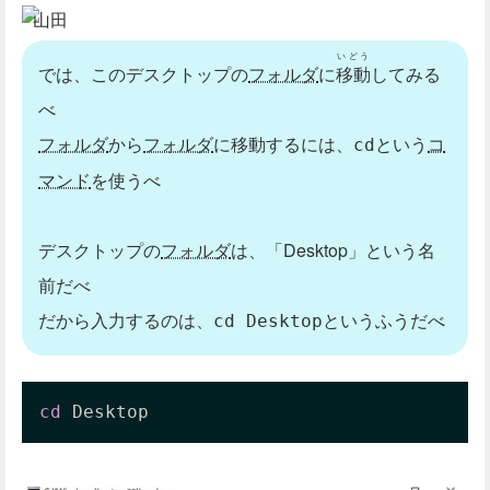
山田
いどう
では、このデスクトップの
フォルダ
に
移動
してみる
べ
フォルダ
から
フォルダ
に移動するには、
という
コ
cd
マンド
を使うべ
デスクトップの
フォルダ
は、「Desktop」という名
前だべ
だから入力するのは、
というふうだべ
cd Desktop
cd
 Desktop