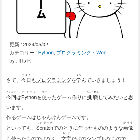
更新 :
2024/05/02
カテゴリー :
Python
,
プログラミング・Web
by : It is R
きょう
まな
さて、
今日
も
プログラミング
を
学
んでいきましょう！
こんかい
パイソン
つか
ちょうせん
今回
は
Python
を
使
ったゲーム作りに
挑戦
してみたいと思
います。
作るゲームはじゃんけんゲームです。
スクラッチ
がぞう
といっても、
Scratch
でのときに作ったもののような
画像
もじ
も使ったものではなく、
文字
だけのシンプルなもので