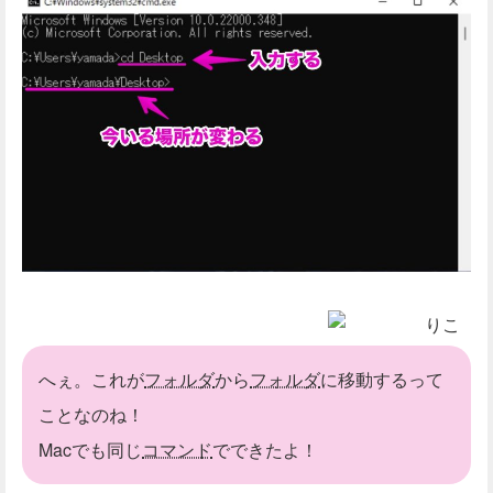
りこ
へぇ。これが
フォルダ
から
フォルダ
に移動するって
ことなのね！
Macでも同じ
コマンド
でできたよ！