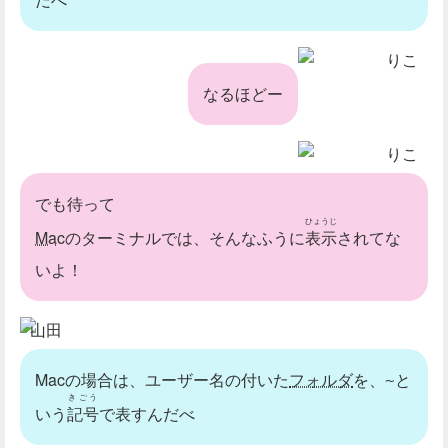
りこ
なるほどー
りこ
でも待って
ひょうじ
Mac
のターミナルでは、そんなふうに
表示
されてな
いよ！
山田
Macの場合は、ユーザー名の付いた
フォルダ
を、
と
~
きごう
いう
記号
で表すんだべ