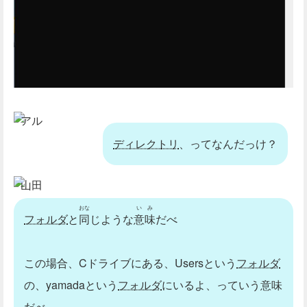
アル
ディレクトリ
、ってなんだっけ？
山田
おな
いみ
フォルダ
と
同
じような
意味
だべ
この場合、Cドライブにある、Usersという
フォルダ
の、yamadaという
フォルダ
にいるよ、っていう意味
だべ