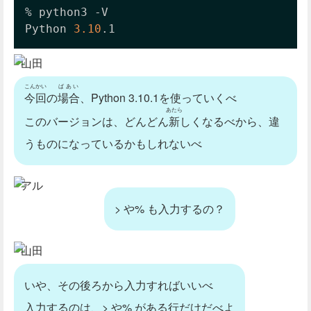
% python3 -V

Python 
3.10
.1
山田
こんかい
ばあい
今回
の
場合
、Python 3.10.1を使っていくべ
あたら
このバージョンは、どんどん
新
しくなるべから、違
うものになっているかもしれないべ
アル
> や% も入力するの？
山田
いや、その後ろから入力すればいいべ
入力するのは、> や% がある行だけだべよ