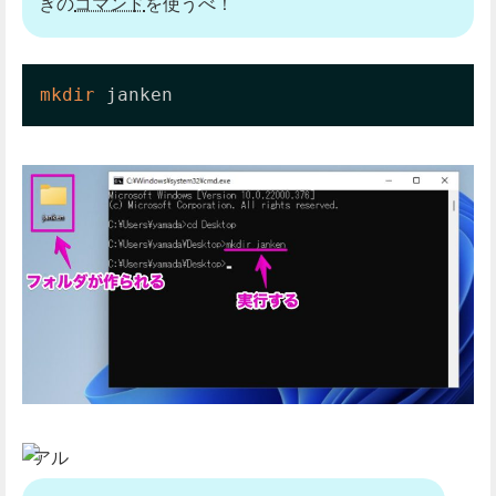
ぎの
コマンド
を使うべ！
mkdir
 janken
アル