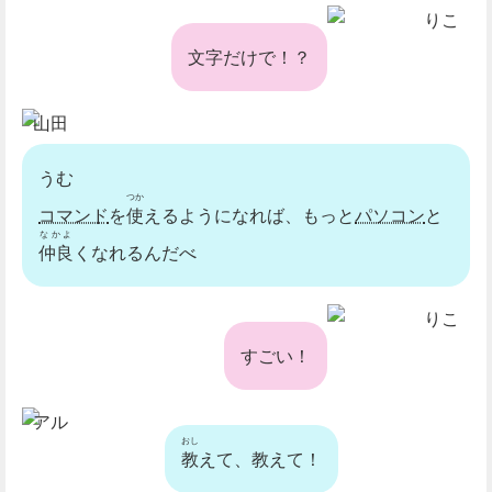
りこ
文字だけで！？
山田
うむ
つか
コマンド
を
使
えるようになれば、もっと
パソコン
と
なかよ
仲良
くなれるんだべ
りこ
すごい！
アル
おし
教
えて、教えて！