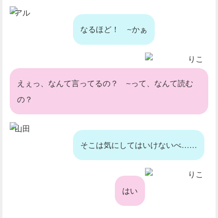
アル
なるほど！
かぁ
~
りこ
えぇっ、なんて言ってるの？
って、なんて読む
~
の？
山田
そこは気にしてはいけないべ……
りこ
はい