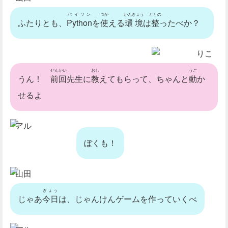
パイソン
つか
かんきょう
ととの
ふたりとも、
Python
を
使
える
環境
は
整
ったべか？
りこ
ぜんかい
おし
うご
うん！
前回
先生に
教
えてもらって、ちゃんと
動
か
せるよ
アル
ぼくも！
山田
きょう
じゃあ
今日
は、じゃんけんゲームを作っていくべ