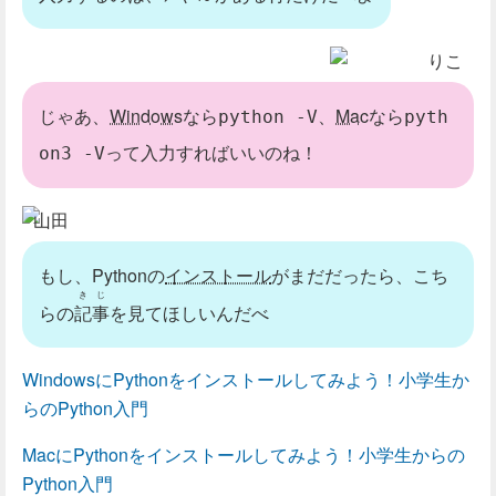
りこ
じゃあ、
Windows
なら
、
Mac
なら
python -V
pyth
って入力すればいいのね！
on3 -V
山田
もし、Pythonの
インストール
がまだだったら、こち
きじ
らの
記事
を見てほしいんだべ
WindowsにPythonをインストールしてみよう！小学生か
らのPython入門
MacにPythonをインストールしてみよう！小学生からの
Python入門