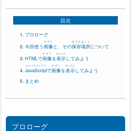
目次
プロローグ
がぞう
ほぞんばしょ
今回使う
画像
と、その
保存場所
について
がぞう
ひょうじ
HTMLで
画像
を
表示
してみよう
ジャバスクリプト
がぞう
ひょうじ
JavaScript
で
画像
を
表示
してみよう
まとめ
プロローグ