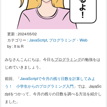
更新 :
2024/05/02
カテゴリー :
JavaScript
,
プログラミング・Web
by : It is R
みなさんこんにちは。今日も
プログラミング
の勉強をは
じめていきましょう。
前回、「
JavaScriptで今月の残り日数を計算してみよ
う！ 小学生からのプログラミング入門
」では、
JavaSc
ript
をつかって、今月の残りの日数を調べる方法を紹介し
ました。