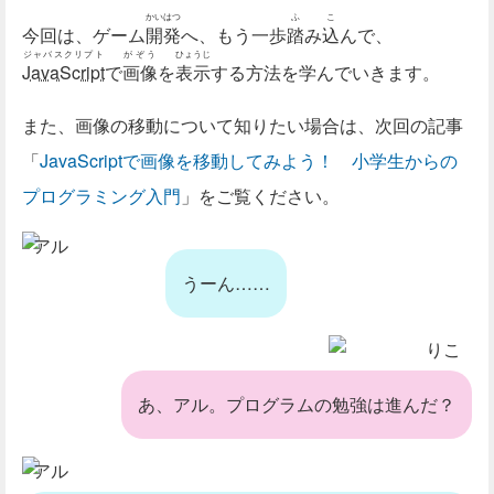
かいはつ
ふ
こ
今回は、ゲーム
開発
へ、もう一歩
踏
み
込
んで、
ジャバスクリプト
がぞう
ひょうじ
JavaScript
で
画像
を
表示
する方法を学んでいきます。
また、画像の移動について知りたい場合は、次回の記事
「
JavaScriptで画像を移動してみよう！ 小学生からの
プログラミング入門
」をご覧ください。
アル
うーん……
りこ
あ、アル。プログラムの勉強は進んだ？
アル