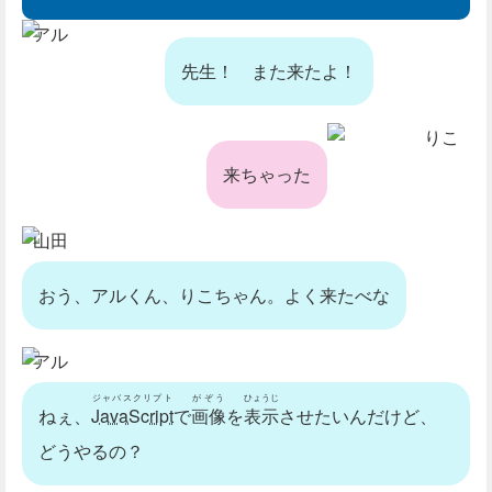
アル
先生！
また来たよ
！
りこ
来ちゃった
山田
おう、アルくん、りこちゃん。よく来たべな
アル
ジャバスクリプト
がぞう
ひょうじ
ねぇ、
JavaScript
で
画像
を
表示
させたいんだけど、
どうやるの？