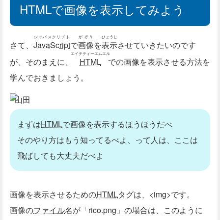
HTMLで
画像
を
表示
してみよう
ジャバスクリプト
がぞう
ひょうじ
さて、
JavaScript
で
画像
を
表示
させていきたいのです
エイチティーエムエル
が、そのまえに、
HTML
での画像を表示させる方法を
学んでおきましょう。
山田
まずは
HTML
で画像を表示するほうほうだべ
そのやり方はもう知ってるべよ、って人は、ここは
飛ばしても大丈夫だべよ
画像を表示させるための
HTML
タグは、<img>です。
画像の
ファイル
名が「rico.png」の場合は、このように