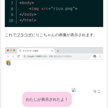
<
body
>
<
img
src
=
"
rico.png
"
>
</
body
>
</
html
>
これで
ブラウザ
にりこちゃんの画像が表示されます。
りこ
わたしが表示されたよ！