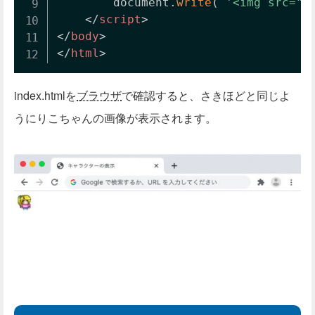
		document
.
write
(
'<img src="r
</
script
>
</
body
>
</
html
>
index.htmlを
ブラウザ
で確認すると、さきほどと同じよ
うにりこちゃんの画像が表示されます。