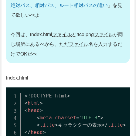
絶対パス、相対パス、ルート相対パスの違い
」を見
て欲しいべよ
今回は、index.html
ファイル
とrico.png
ファイル
が同
じ場所にあるべから、ただ
ファイル
名を入力するだ
けでOKだべ
index.html
<!
DOCTYPE
html
>
<
html
>
<
head
>
<
meta
charset
=
"
UTF-8
"
>
<
title
>
キャラクターの表示
</
title
>
</
head
>