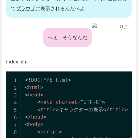
て
ブラウザ
に表示されるんだべよ
りこ
へぇ、そうなんだ
index.html
<!
DOCTYPE
html
>
<
html
>
<
head
>
<
meta
charset
=
"
UTF-8
"
>
<
title
>
キャラクターの表示
</
title
>
</
head
>
<
body
>
<
script
>