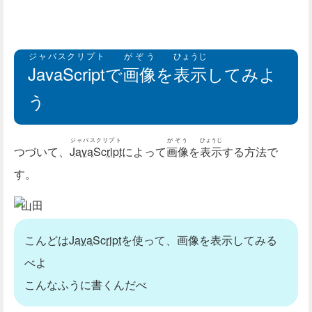
ジャバスクリプト
がぞう
ひょうじ
JavaScript
で
画像
を
表示
してみよ
う
ジャバスクリプト
がぞう
ひょうじ
つづいて、
JavaScript
によって
画像
を
表示
する方法で
す。
山田
こんどは
JavaScript
を使って、画像を表示してみる
べよ
こんなふうに書くんだべ