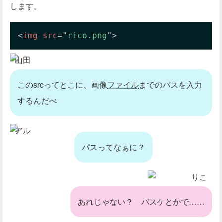
します。
<
img
src
=
"
rico.png
"
>
山田
このsrcってとこに、画像
ファイル
までのパスを入力
するんだべ
アル
パスってなぁに？
りこ
あれじゃない？ バスケとかで……