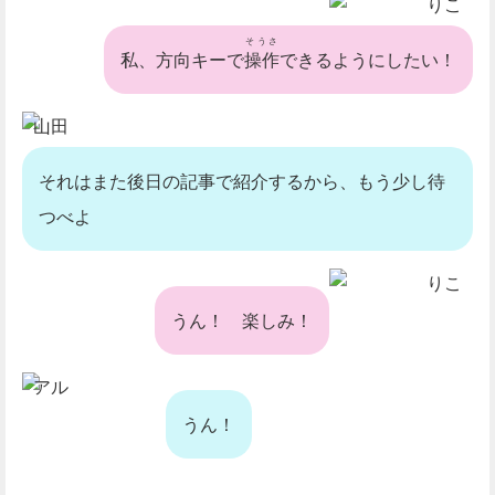
りこ
そうさ
私、方向キーで
操作
できるようにしたい！
山田
それはまた後日の記事で紹介するから、もう少し待
つべよ
りこ
うん！ 楽しみ！
アル
うん！