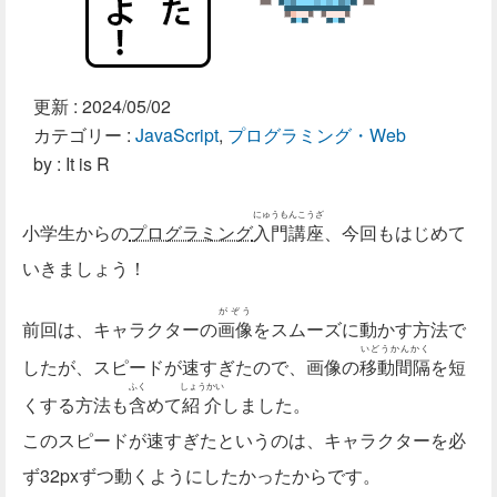
更新 :
2024/05/02
カテゴリー :
JavaScript
,
プログラミング・Web
by : It is R
にゅうもんこうざ
小学生からの
プログラミング
入門講座
、今回もはじめて
いきましょう！
がぞう
前回は、キャラクターの
画像
をスムーズに動かす方法で
いどうかんかく
したが、スピードが速すぎたので、画像の
移動間隔
を短
ふく
しょうかい
くする方法も
含
めて
紹介
しました。
このスピードが速すぎたというのは、キャラクターを必
ず32pxずつ動くようにしたかったからです。