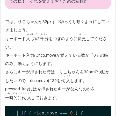
うのね！ それを覚えておくための
変数
だ
では、りこちゃんが32pxずつゆっくり動くようにしてい
きましょう。
にゅうりょく
ぶぶん
へんこう
キーボード
入力
の
部分
をつぎのように
変更
してくださ
い。
キーボード入力はrico.moveが覚えている数が「0」の時
のみ、動くようにします。
さらにキーが押された時は、りこちゃんを32pxずつ動か
だいにゅう
したいので、rico.moveに32を
代入
します。
pressed_keyには今押されたキーがなんなのかを、
いちじてき
だいにゅう
一時的
に
代入
しておきます。
if
(
 rico
.
move 
===
0
)
{