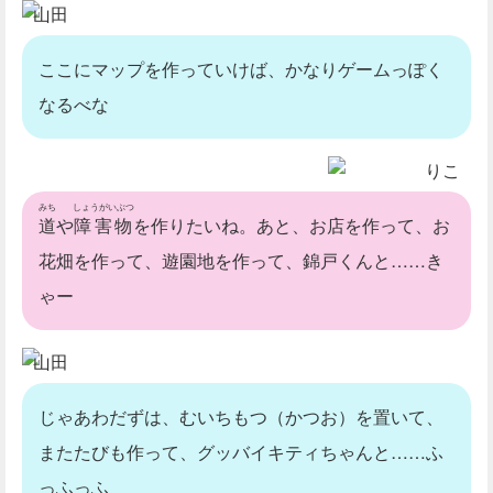
if
(
 key_code 
===
40
)
 key
.
down 
=
山田
}
ここにマップを作っていけば、かなりゲームっぽく
//キーボードがはなされたときに呼び出される関
なるべな
function
keyupfunc
(
event
)
{
var
 key_code 
=
 event
.
keyCode
;
if
(
 key_code 
===
37
)
 key
.
left 
=
りこ
if
(
 key_code 
===
38
)
 key
.
up 
=
f
みち
しょうがいぶつ
if
(
 key_code 
===
39
)
 key
.
right 
道
や
障害物
を作りたいね。あと、お店を作って、お
if
(
 key_code 
===
40
)
 key
.
down 
=
花畑を作って、遊園地を作って、錦戸くんと……き
}
ゃー
山田
じゃあわだずは、むいちもつ（かつお）を置いて、
またたびも作って、グッバイキティちゃんと……ふ
っふっふ