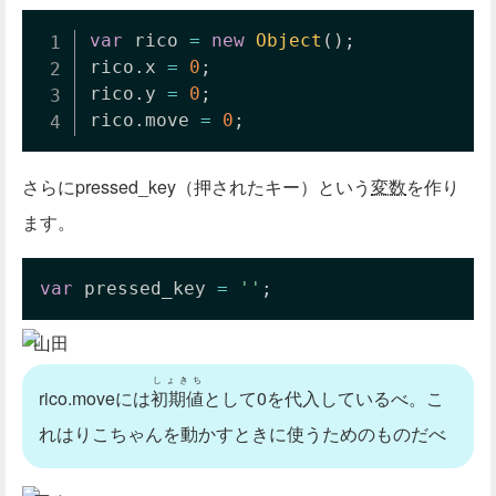
var
 rico 
=
new
Object
(
)
;
rico
.
x 
=
0
;
rico
.
y 
=
0
;
rico
.
move 
=
0
;
さらにpressed_key（押されたキー）という
変数
を作り
ます。
var
 pressed_key 
=
''
;
山田
しょきち
rico.moveには
初期値
として0を代入しているべ。こ
れはりこちゃんを動かすときに使うためのものだべ