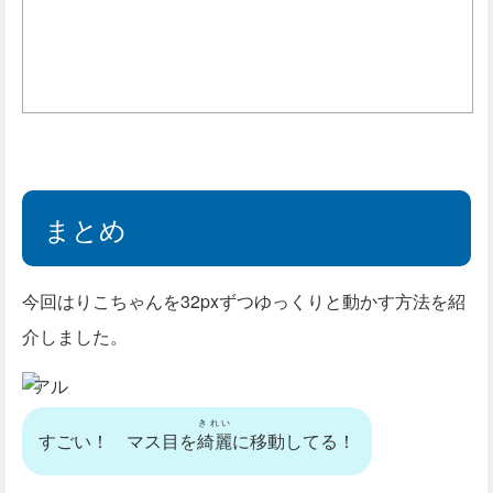
if
(
 pressed_key 
===
'down'
}
//りこちゃんの画像の位置（いち）を反映
	document
.
getElementById
(
'rico'
	document
.
getElementById
(
'rico'
//main関数（かんすう）、つまり自分自
まとめ
requestAnimationFrame
(
main
)
;
}
requestAnimationFrame
(
main
)
;
今回はりこちゃんを32pxずつゆっくりと動かす方法を紹
介しました。
//キーボードが押されたときに呼び出される関数
function
keydownfunc
(
event
)
{
アル
var
 key_code 
=
 event
.
keyCode
;
if
(
 key_code 
===
37
)
 key
.
left 
=
きれい
すごい！ マス目を
綺麗
に移動してる！
if
(
 key_code 
===
38
)
 key
.
up 
=
t
if
(
 key_code 
===
39
)
 key
.
right 