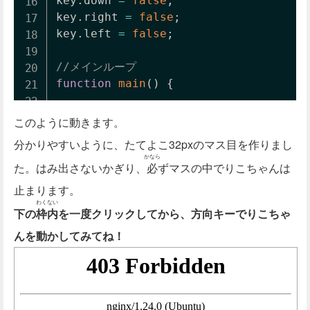
key
.
down 
=
false
;
key
.
right 
=
false
;
key
.
left 
=
false
;
//メインループ
function
main
(
)
{
//キーボードが押された時、keydownfu
このように動きます。
addEventListener
(
"keydown"
,
 key
分かりやすいように、たてよこ32pxのマス目を作りまし
//キーボードがはなされた時、keyupfun
かなら
た。はみ出さないかぎり、
addEventListener
必
ずマスの中でりこちゃんは
(
"keyup"
,
 keyup
止まります。
//rico.moveが0のとき、りこちゃんが
わくない
下の
枠内
を一度クリックしてから、方向キーでりこちゃ
if
(
 rico
.
move 
===
0
)
{
if
(
 key
.
left 
===
true
)
{
んを動かしてみてね！
			rico
.
move 
=
32
;
			pressed_key 
=
'left'
;
}
if
(
 key
.
up 
===
true
)
{