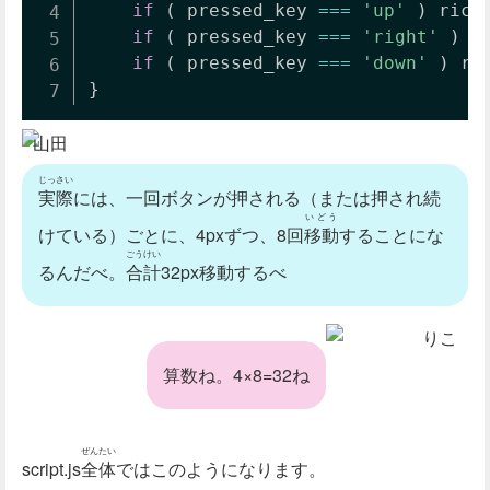
if
(
 pressed_key 
===
'up'
)
 rico
if
(
 pressed_key 
===
'right'
)
 r
if
(
 pressed_key 
===
'down'
)
 ri
}
山田
じっさい
実際
には、一回ボタンが押される（または押され続
いどう
けている）ごとに、4pxずつ、8回
移動
することにな
ごうけい
るんだべ。
合計
32px移動するべ
りこ
算数ね。4×8=32ね
ぜんたい
script.js
全体
ではこのようになります。