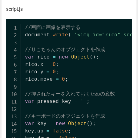
script.js
//画面に画像を表示する
document
.
write
(
'<img id="rico" src=
//りこちゃんのオブジェクトを作成
var
 rico 
=
new
Object
(
)
;
rico
.
x 
=
0
;
rico
.
y 
=
0
;
rico
.
move 
=
0
;
//押されたキーを入れておくための変数
var
 pressed_key 
=
''
;
//キーボードのオブジェクトを作成
var
 key 
=
new
Object
(
)
;
key
.
up 
=
false
;