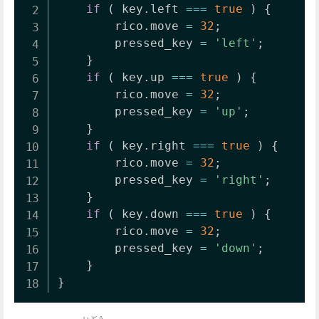
if
(
 key
.
left 
===
true
)
{
		rico
.
move 
=
32
;
		pressed_key 
=
'left'
;
}
if
(
 key
.
up 
===
true
)
{
		rico
.
move 
=
32
;
		pressed_key 
=
'up'
;
}
if
(
 key
.
right 
===
true
)
{
		rico
.
move 
=
32
;
		pressed_key 
=
'right'
;
}
if
(
 key
.
down 
===
true
)
{
		rico
.
move 
=
32
;
		pressed_key 
=
'down'
;
}
}
いどう