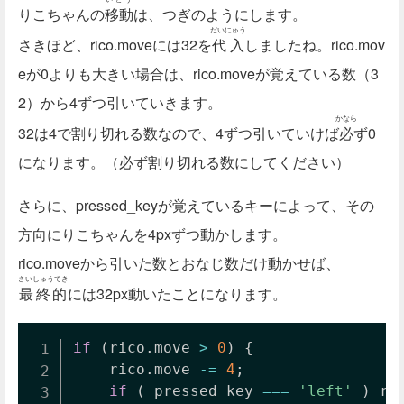
りこちゃんの
移動
は、つぎのようにします。
だいにゅう
さきほど、rico.moveには32を
代入
しましたね。rico.mov
eが0よりも大きい場合は、rico.moveが覚えている数（3
2）から4ずつ引いていきます。
かなら
32は4で割り切れる数なので、4ずつ引いていけば
必
ず0
になります。（必ず割り切れる数にしてください）
さらに、pressed_keyが覚えているキーによって、その
方向にりこちゃんを4pxずつ動かします。
rico.moveから引いた数とおなじ数だけ動かせば、
さいしゅうてき
最終的
には32px動いたことになります。
if
(
rico
.
move 
>
0
)
{
	rico
.
move 
-=
4
;
if
(
 pressed_key 
===
'left'
)
 ri