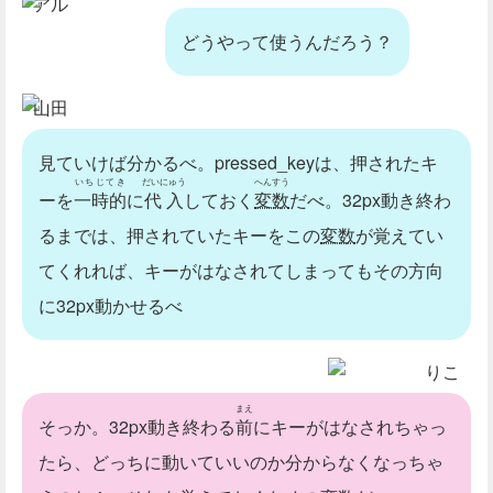
アル
どうやって使うんだろう？
山田
見ていけば分かるべ。pressed_keyは、押されたキ
いちじてき
だいにゅう
へんすう
ーを
一時的
に
代入
しておく
変数
だべ。32px動き終わ
るまでは、押されていたキーをこの
変数
が覚えてい
てくれれば、キーがはなされてしまってもその方向
に32px動かせるべ
りこ
まえ
そっか。32px動き終わる
前
にキーがはなされちゃっ
たら、どっちに動いていいのか分からなくなっちゃ