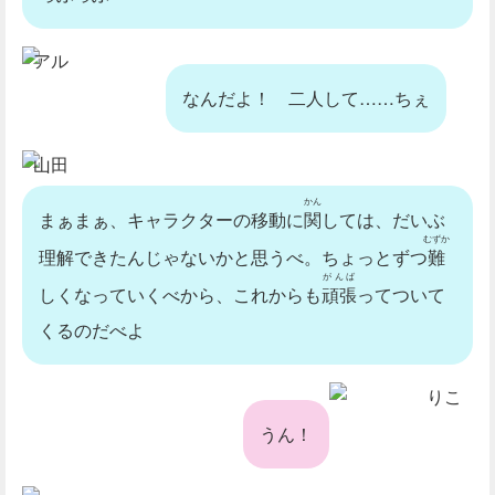
アル
なんだよ！ 二人して……ちぇ
山田
かん
まぁまぁ、キャラクターの移動に
関
しては、だいぶ
むずか
理解できたんじゃないかと思うべ。ちょっとずつ
難
がんば
しくなっていくべから、これからも
頑張
ってついて
くるのだべよ
りこ
うん！