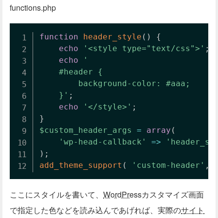
functions.php
function
header_style
(
)
{
echo
'<style type="text/css">'
;
echo
'

	#header {

		background-color: #aaa;

	}'
;
echo
'</style>'
;
}
$custom_header_args
=
array
(
'wp-head-callback'
=>
'header_st
)
;
add_theme_support
(
'custom-header'
,
ここにスタイルを書いて、
WordPress
カスタマイズ画面
で指定した色などを読み込んであげれば、実際の
サイト