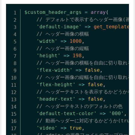
$custom_header_args
=
array
(
// デフォルトで表示するヘッダー画像(画像
'default-image'
=>
get_template_
// ヘッダー画像の横幅
'width'
=>
1000
,
// ヘッダー画像の縦幅
'height'
=>
198
,
// ヘッダー画像の横幅を自由に切り取れるかど
'flex-width'
=>
false
,
// ヘッダー画像の縦幅を自由に切り取れるかど
'flex-height'
=>
false
,
// ヘッダーテキストを表示するかどうかを指
'header-text'
=>
false
,
// ヘッダーテキストのデフォルトの色
'default-text-color'
=>
'000'
,
// 動画ヘッダーに対応するかどうか(trueも
'video'
=>
true
,