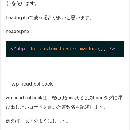
を使います。
()
header.phpで使う場合が多いと思います。
header.php
<?php
the_custom_header_markup
(
)
;
?>
wp-head-callback
wp-head-callbackは、
WordPress
サイト
のheadタグに呼
び出したいコードを書いた
関数
名を記述します。
例えば、以下のようにします。