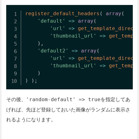
register_default_headers
(
array
(
'default'
=>
array
(
'url'
=>
get_template_direct
'thumbnail_url'
=>
get_templ
)
,
'default2'
=>
array
(
'url'
=>
get_template_direct
'thumbnail_url'
=>
get_templ
)
)
)
;
その後、
を指定してあ
'random-default' => true
げれば、先ほど登録しておいた画像がランダムに表示さ
れるようになります。