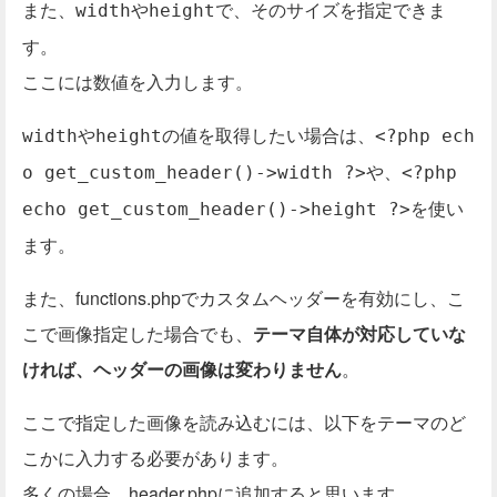
また、
や
で、そのサイズを指定できま
width
height
す。
ここには数値を入力します。
や
の値を取得したい場合は、
width
height
<?php ech
や、
o get_custom_header()->width ?>
<?php
を使い
echo get_custom_header()->height ?>
ます。
また、functions.phpでカスタムヘッダーを有効にし、こ
こで画像指定した場合でも、
テーマ自体が対応していな
ければ、ヘッダーの画像は変わりません
。
ここで指定した画像を読み込むには、以下をテーマのど
こかに入力する必要があります。
多くの場合、header.phpに追加すると思います。