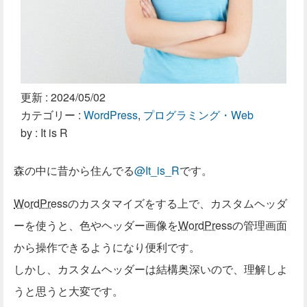
更新 :
2024/05/02
カテゴリー :
WordPress
,
プログラミング・Web
by : It is R
森の中に昔から住んでる
@It_is_R
です。
WordPress
のカスタマイズをする上で、カスタムヘッダ
ーを使うと、色やヘッダー画像を
WordPress
の管理画面
から操作できるようになり便利です。
しかし、カスタムヘッダーは結構奥深いので、理解しよ
うと思うと大変です。