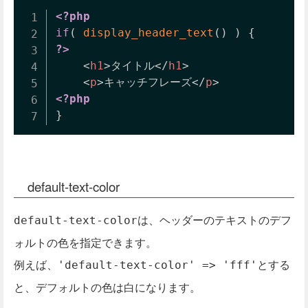
<?php
if
(
display_header_text
(
)
)
{
?>
<
h1
>
タイトル
</
h1
>
<
p
>
キャッチフレーズ
</
p
>
<?php
}
default-text-color
は、ヘッダーのテキストのデフ
default-text-color
ォルトの色を指定できます。
例えば、
とする
'default-text-color' => 'fff'
と、デフォルトの色は白になります。