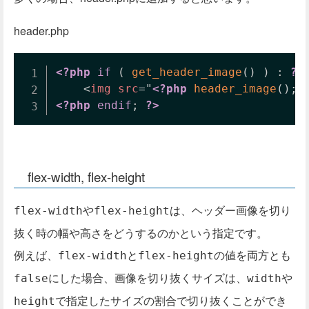
header.php
<?php
if
(
get_header_image
(
)
)
:
?>
<
img
src
=
"
<?php
header_image
(
)
;
<?php
endif
;
?>
flex-width, flex-height
や
は、ヘッダー画像を切り
flex-width
flex-height
抜く時の幅や高さをどうするのかという指定です。
例えば、
と
の値を両方とも
flex-width
flex-height
にした場合、画像を切り抜くサイズは、
や
false
width
で指定したサイズの割合で切り抜くことができ
height