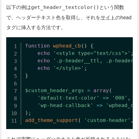
以下の例は
という関数
get_header_textcolor()
で、ヘッダーテキスト色を取得し、それを
サイト
のhead
タグに挿入する方法です。
function
wphead_cb
(
)
{
echo
'<style type="text/css">'
;
echo
'.p-header__ttl, .p-header_
echo
'</style>'
;
}
$custom_header_args
=
array
(
'default-text-color'
=>
'000'
,
'wp-head-callback'
=>
'wphead_cb
)
;
add_theme_support
(
'custom-header'
,
これで実際にヘッダーテキスト色が反映されるようにな