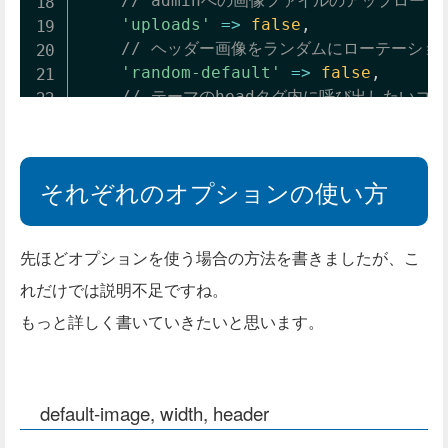
// adminへの画像ファイルのアップロードを
'uploads'
=>
false
,
// ヘッダー画像をランダムにローテーションす
'random-default'
=>
false
,
// テーマのheadタグ内に呼び出したいコ
'wp-head-callback'
=>
'wphead_cb
// カスタムヘッダーページのheadタグ内
'admin-head-callback'
=>
'adminh
それぞれのオプションの使い方
// カスタムヘッダーページのプレビュー部
'admin-preview-callback'
=>
'adm
)
;
先ほどオプションを使う場合の方法を書きましたが、こ
add_theme_support
(
'custom-header'
,
れだけでは説明不足ですね。
もっと詳しく書いていきたいと思います。
default-image, width, header