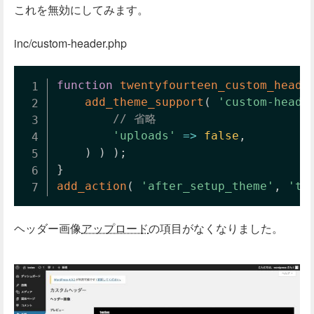
これを無効にしてみます。
inc/custom-header.php
function
twentyfourteen_custom_heade
add_theme_support
(
'custom-heade
// 省略
'uploads'
=>
false
,
)
)
)
;
}
add_action
(
'after_setup_theme'
,
'tw
ヘッダー画像
アップロード
の項目がなくなりました。