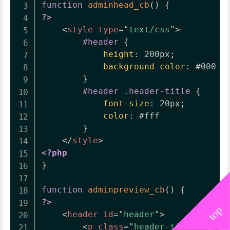
function
adminhead_cb
(
)
{
?>
<
style
type
=
"
text/css
"
>
#header
{
height
:
 200px
;
background-color
:
 #000

}
#header .header-title
{
font-size
:
 20px
;
color
:
 #fff

}
</
style
>
<?php
}
function
adminpreview_cb
(
)
{
?>
<
header
id
=
"
header
"
>
<
p
class
=
"
header-title
"
>
こん