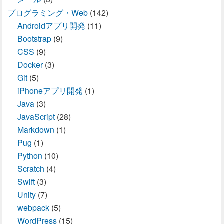
プログラミング・Web
(142)
Androidアプリ開発
(11)
Bootstrap
(9)
CSS
(9)
Docker
(3)
Git
(5)
iPhoneアプリ開発
(1)
Java
(3)
JavaScript
(28)
Markdown
(1)
Pug
(1)
Python
(10)
Scratch
(4)
Swift
(3)
Unity
(7)
webpack
(5)
WordPress
(15)