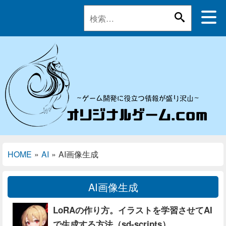
HOME
»
AI
»
AI画像生成
AI画像生成
LoRAの作り方。イラストを学習させてAI
で生成する方法（sd-scripts）