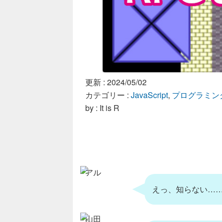
更新 :
2024/05/02
カテゴリー :
JavaScript
,
プログラミン
by : It is R
アル
えっ、知らない…
山田