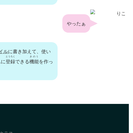
りこ
やったぁ
イル
に書き加えて、使い
とうろく
きのう
んに
登録
できる
機能
を作っ