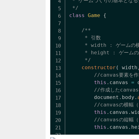
 * ゲームづくりの基本となる
 */
class
Game
{
/**

	 * 引数

	 * width : ゲームの横幅

	 * height : ゲームの縦幅

	 */
constructor
(
width
//canvas要素を
this
.
canvas 
=
 
//作成したcanva
		document
.
body
.
//canvasの横
this
.
canvas
.
wi
//canvasの縦
this
.
canvas
.
he