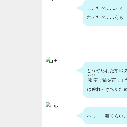
ここだべ……ふぅ
れてたべ……あぁ
山田
どうやらわたすの
きょうしつ
ねこ
教室
で
猫
を育てて
は連れてきちゃだ
アル
へぇ……猫ぐらい