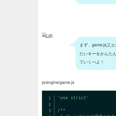
山田
まず、game.js
ファ
たいキーをかんた
ていくべよ！
js/engine/game.js
'use strict'
/**
