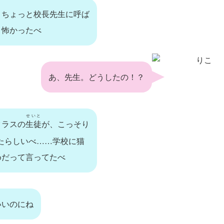
、ちょっと校長先生に呼ば
、怖かったべ
りこ
あ、先生。どうしたの！？
せいと
クラスの
生徒
が、こっそり
たらしいべ……学校に猫
めだって言ってたべ
いいのにね