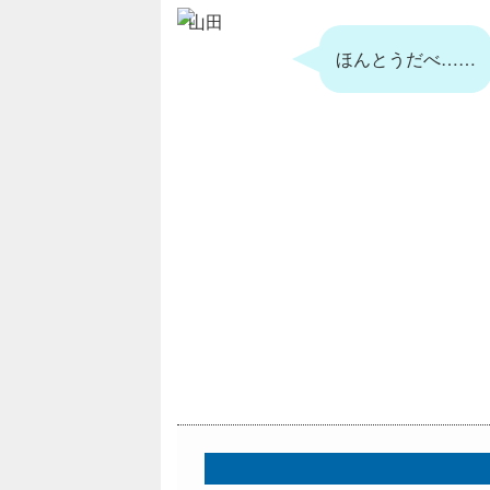
山田
ほんとうだべ……