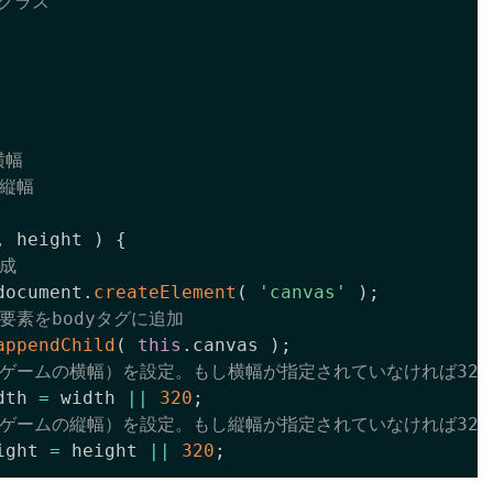
クラス

,
 height
)
{
作成
document
.
createElement
(
'canvas'
)
;
s要素をbodyタグに追加
appendChild
(
this
.
canvas 
)
;
幅（ゲームの横幅）を設定。もし横幅が指定されていなければ32
dth 
=
 width 
||
320
;
幅（ゲームの縦幅）を設定。もし縦幅が指定されていなければ32
ight 
=
 height 
||
320
;