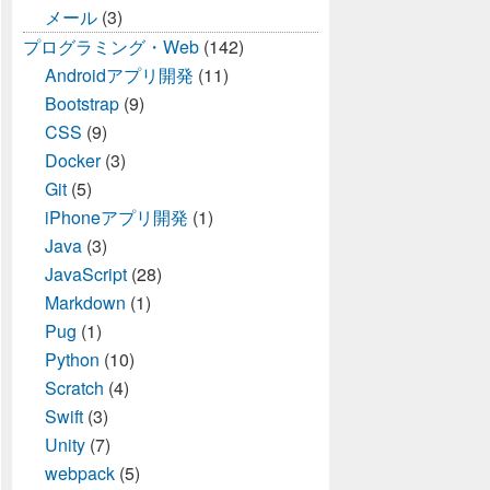
メール
(3)
プログラミング・Web
(142)
Androidアプリ開発
(11)
Bootstrap
(9)
CSS
(9)
Docker
(3)
Git
(5)
iPhoneアプリ開発
(1)
Java
(3)
JavaScript
(28)
Markdown
(1)
Pug
(1)
Python
(10)
Scratch
(4)
Swift
(3)
Unity
(7)
webpack
(5)