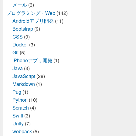
メール
(3)
プログラミング・Web
(142)
Androidアプリ開発
(11)
Bootstrap
(9)
CSS
(9)
Docker
(3)
Git
(5)
iPhoneアプリ開発
(1)
Java
(3)
JavaScript
(28)
Markdown
(1)
Pug
(1)
Python
(10)
Scratch
(4)
Swift
(3)
Unity
(7)
webpack
(5)