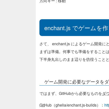
方向キー : 移動
enchant.js でゲーム
さて、 enchant.js によるゲーム開
まずは準備。何事でも準備をすること
下半身丸出しのまま辺りを彷徨うこと
ゲーム開発に必要なデータをダ
ではまず、GitHubから必要なものを
ダ
Git
Hub（ghelia/enchant.js-builds）：
ht