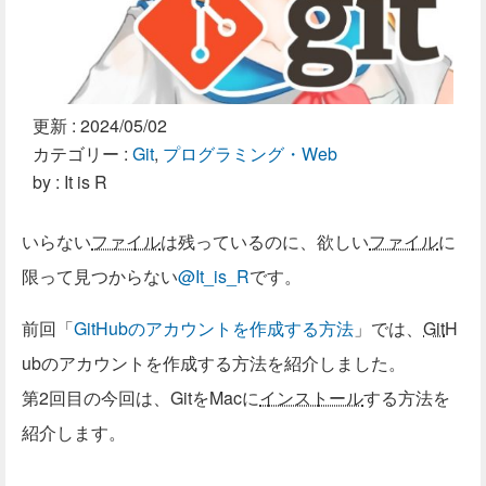
更新 :
2024/05/02
カテゴリー :
Git
,
プログラミング・Web
by : It is R
いらない
ファイル
は残っているのに、欲しい
ファイル
に
限って見つからない
@It_is_R
です。
前回「
GitHubのアカウントを作成する方法
」では、
Git
H
ubのアカウントを作成する方法を紹介しました。
第2回目の今回は、GitをMacに
インストール
する方法を
紹介します。