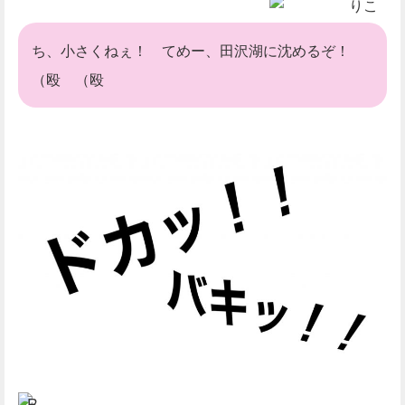
りこ
ち、小さくねぇ！ てめー、田沢湖に沈めるぞ！
（殴 （殴
R