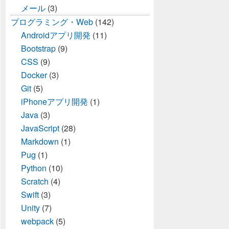
メール
(3)
プログラミング・Web
(142)
Androidアプリ開発
(11)
Bootstrap
(9)
CSS
(9)
Docker
(3)
Git
(5)
iPhoneアプリ開発
(1)
Java
(3)
JavaScript
(28)
Markdown
(1)
Pug
(1)
Python
(10)
Scratch
(4)
Swift
(3)
Unity
(7)
webpack
(5)