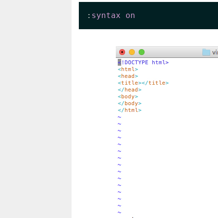
:
syntax
on