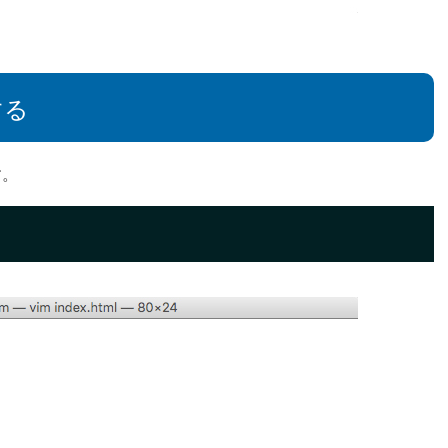
する
す。