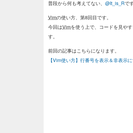
普段から何も考えてない、
@It_is_R
で
Vim
の使い方、第8回目です。
今回は
Vim
を使う上で、コードを見やす
す。
前回の記事はこちらになります。
【Vim使い方】行番号を表示＆非表示