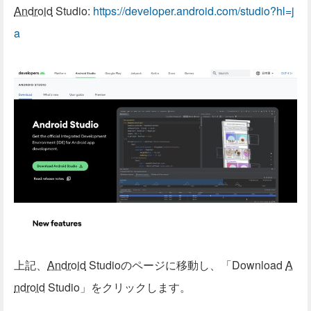
Android
Studio:
https://developer.android.com/studio?hl=j
a
上記、
Android
Studioのページに移動し、「Download
A
ndroid
Studio」をクリックします。