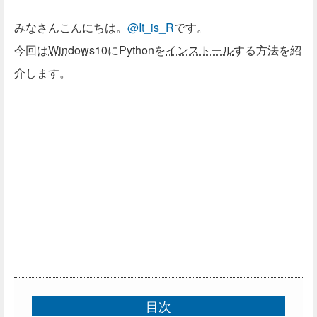
みなさんこんにちは。
@It_is_R
です。
今回は
Windows
10にPythonを
インストール
する方法を紹
介します。
目次