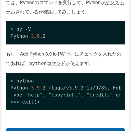
では、Pythonのコマンドを実行して、Pythonが
インスト
ール
されているか確認してみましょう。
>
 py -V

Python 
3.9
.2
もし「Add Python 3.9 to PATH」にチェックを入れたの
であれば、
コマンド
が使えます。
python
>
 python

Python 
3.9
.2 
(
tags/v3.9.2:1a79785, Feb 
19
Type 
"help"
, 
"copyright"
, 
"credits"
 or 
"l
>>
>
 exit
(
)