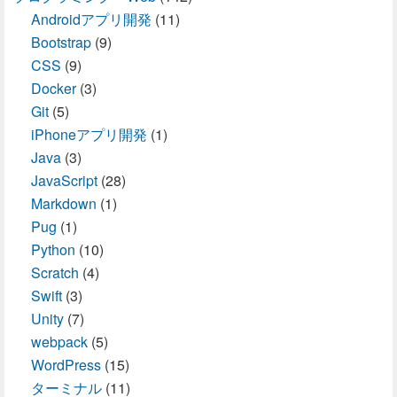
Androidアプリ開発
(11)
Bootstrap
(9)
CSS
(9)
Docker
(3)
Git
(5)
iPhoneアプリ開発
(1)
Java
(3)
JavaScript
(28)
Markdown
(1)
Pug
(1)
Python
(10)
Scratch
(4)
Swift
(3)
Unity
(7)
webpack
(5)
WordPress
(15)
ターミナル
(11)