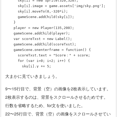
      sky[i] = new Sprite(320,320);

      sky[i].image = game.assets['img/sky.png'];

      sky[i].moveTo(0,-320*i);

      gameScene.addChild(sky[i]);

    }

    player = new Player(135,200);

    gameScene.addChild(player);

    var scoreTxst = new Label();

    gameScene.addChild(scoreTxst);

    gameScene.onenterframe = function() {

      scoreTxst.text = "Score：" + score;

      for (var i=0; i<2; i++) {

        sky[i].y += 5;

        if (sky[i].y === 320) sky[i].y = -320;

大まかに見ていきましょう。
      }

      if (game.frame % 40 === 0) {

9〜15行目で、背景（空）の画像を2枚表示しています。
        enemies[game.frame] = new Enemy(50,50);

        gameScene.addChild(enemies[game.frame]);

2枚表示するのは、背景をスクロールさせるためです。
        enemies[game.frame].extence = true;

行数を省略するため、for文を使いました。
      }

    };

22〜25行目で、背景（空）の画像をスクロールさせてい
    game.gameoverScene = function() {
