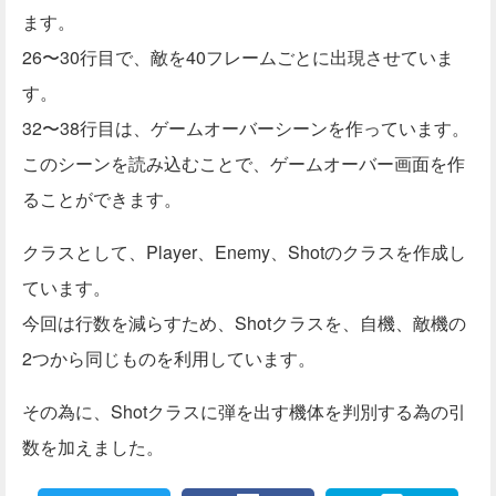
      var scene = new Scene();

ます。
      var label = new Label("GAME OVER");

26〜30行目で、敵を40フレームごとに出現させていま
      label.moveTo(120,160);

      scene.addChild(label);

す。
      return scene;

32〜38行目は、ゲームオーバーシーンを作っています。
    };

  };

このシーンを読み込むことで、ゲームオーバー画面を作
  game.start();

ることができます。
};

var Player = Class.create(Sprite, {

クラスとして、Player、Enemy、Shotのクラスを作成し
  initialize: function() {

    Sprite.call(this,50,50);

ています。
    this.moveTo(135,200);

今回は行数を減らすため、Shotクラスを、自機、敵機の
    this.image = game.assets['img/FC-1.png'];

  }, ontouchstart: function(e){

2つから同じものを利用しています。
    px = e.x - this.x; py = e.y - this.y;

    var shot = new Shot(this.x+24,this.y,0);

その為に、Shotクラスに弾を出す機体を判別する為の引
    gameScene.addChild(shot);

  }, ontouchmove: function(e) {

数を加えました。
    this.x = e.x - px; this.y = e.y - py;

    if (this.x > 270) this.x = 270;
