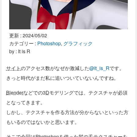
更新 :
2024/05/02
カテゴリー :
Photoshop
,
グラフィック
by : It is R
サイト
のアクセス数がなぜか激減した
@It_is_R
です。
きっと時代がまだ私に追いついていないんですね。
Blender
などでの
3D
モデリングでは、テクスチャが必須
となってきます。
しかし、テクスチャを作る方法が分からないといった方
もいるのではないかと思います。
そこで今回はPhotoshopを使った髪の毛テクスチャーを