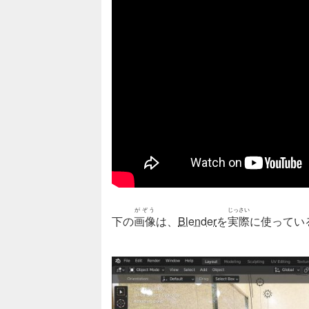
がぞう
じっさい
下の
画像
は、
Blender
を
実際
に使ってい