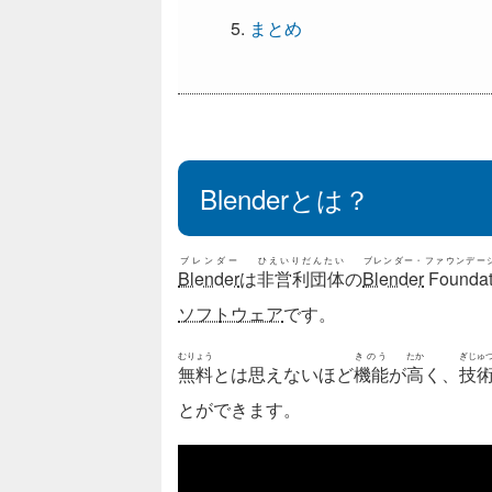
まとめ
Blenderとは？
ブレンダー
ひえいりだんたい
ブレンダー・ファウンデー
Blender
は
非営利団体
の
Blender
Foundat
ソフトウェア
です。
むりょう
きのう
たか
ぎじゅ
無料
とは思えないほど
機能
が
高
く、
技
とができます。