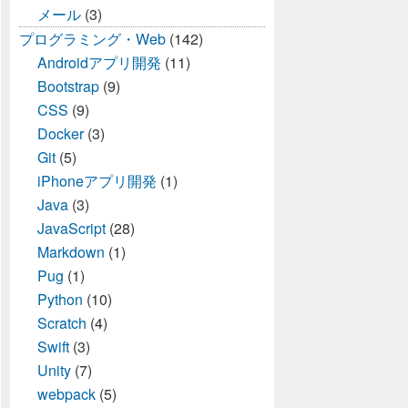
メール
(3)
プログラミング・Web
(142)
Androidアプリ開発
(11)
Bootstrap
(9)
CSS
(9)
Docker
(3)
Git
(5)
iPhoneアプリ開発
(1)
Java
(3)
JavaScript
(28)
Markdown
(1)
Pug
(1)
Python
(10)
Scratch
(4)
Swift
(3)
Unity
(7)
webpack
(5)