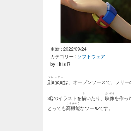
更新 :
2022/09/24
カテゴリー :
ソフトウェア
by : It is R
ブレンダー
Blender
は、オープンソースで、フリーの
か
えいぞう
3D
のイラストを
描
いたり、
映像
を作っ
こうきのう
とっても
高機能
なツールです。