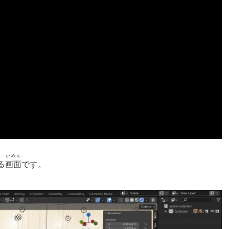
がめん
る
画面
です。