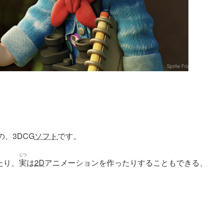
、3DCG
ソフト
です。
じつ
たり、
実
は
2D
アニメーションを作ったりすることもできる、