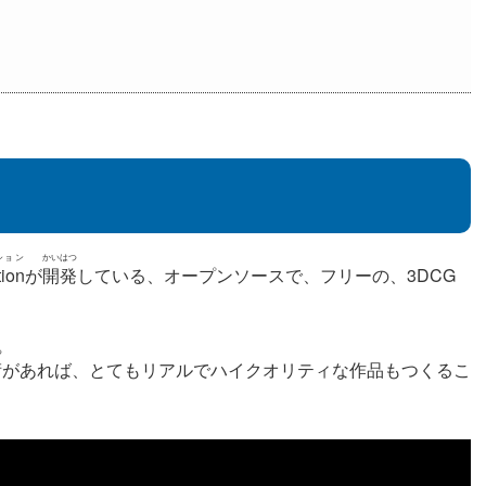
ション
かいはつ
ion
が
開発
している、オープンソースで、フリーの、3DCG
つ
術
があれば、とてもリアルでハイクオリティな作品もつくるこ