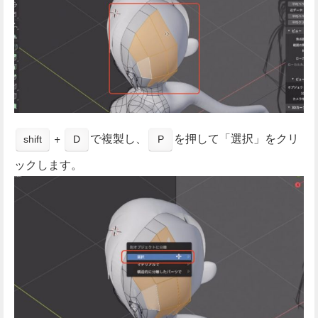
+
で複製し、
を押して「選択」をクリ
shift
D
P
ックします。