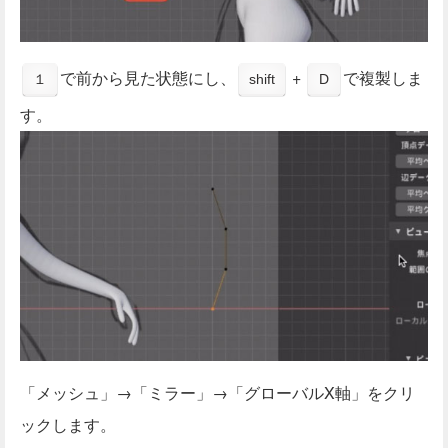
で前から見た状態にし、
+
で複製しま
１
shift
D
す。
「メッシュ」→「ミラー」→「グローバルX軸」をクリ
ックします。