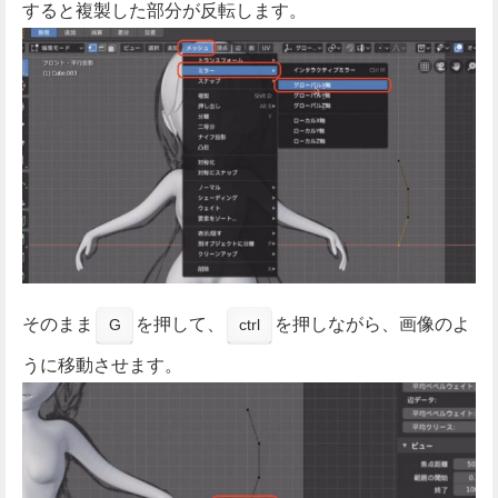
すると複製した部分が反転します。
そのまま
を押して、
を押しながら、画像のよ
G
ctrl
うに移動させます。