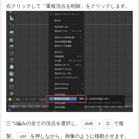
右クリックして「重複頂点を削除」をクリックします。
三つ編みの全ての頂点を選択し、
+
で複
shift
D
製、
を押しながら、画像のように移動させます。
ctrl