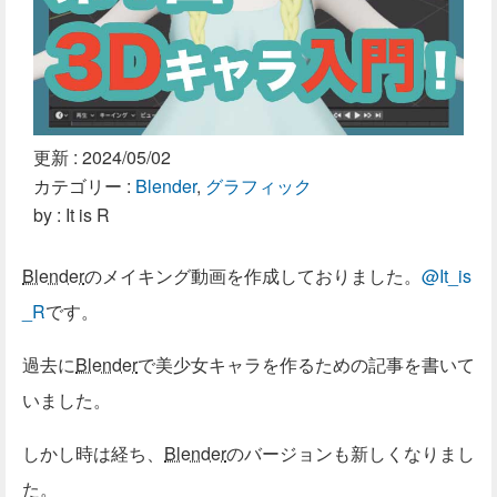
更新 :
2024/05/02
カテゴリー :
Blender
,
グラフィック
by : It is R
Blender
のメイキング動画を作成しておりました。
@It_is
_R
です。
過去に
Blender
で美少女キャラを作るための記事を書いて
いました。
しかし時は経ち、
Blender
のバージョンも新しくなりまし
た。