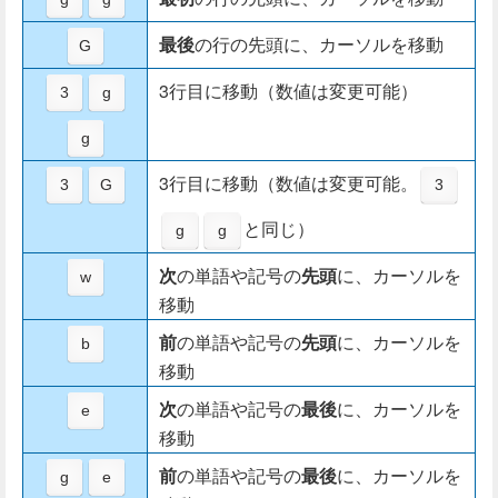
最後
の行の先頭に、カーソルを移動
G
3行目に移動（数値は変更可能）
3
g
g
3行目に移動（数値は変更可能。
3
G
3
と同じ）
g
g
次
の単語や記号の
先頭
に、カーソルを
w
移動
前
の単語や記号の
先頭
に、カーソルを
b
移動
次
の単語や記号の
最後
に、カーソルを
e
移動
前
の単語や記号の
最後
に、カーソルを
g
e