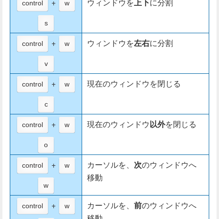
+
ウィンドウを
上下
に分割
control
w
s
+
ウィンドウを
左右
に分割
control
w
v
+
現在のウィンドウを閉じる
control
w
c
+
現在のウィンドウ
以外
を閉じる
control
w
o
+
カーソルを、
次
のウィンドウへ
control
w
移動
w
+
カーソルを、
前
のウィンドウへ
control
w
移動