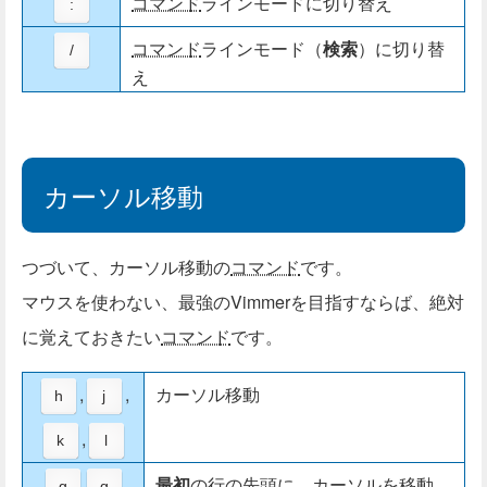
コマンド
ラインモードに切り替え
:
コマンド
ラインモード（
検索
）に切り替
/
え
カーソル移動
つづいて、カーソル移動の
コマンド
です。
マウスを使わない、最強のVimmerを目指すならば、絶対
に覚えておきたい
コマンド
です。
,
,
カーソル移動
h
j
,
k
l
最初
の行の先頭に、カーソルを移動
g
g