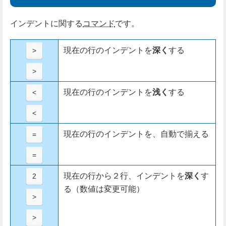
インデントに関する
コマンド
です。
現在の行のインデントを
深く
する
>
>
現在の行のインデントを
浅く
する
<
<
現在の行のインデントを、自動で揃える
=
=
現在の行から２行、インデントを
深く
す
2
る（数値は変更可能）
>
>