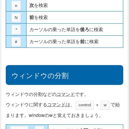
次
を検索
n
前
を検索
N
カーソルの乗った単語を
後ろ
に検索
*
カーソルの乗った単語を
前
に検索
#
ウィンドウの分割
ウィンドウの分割などの
コマンド
です。
ウィンドウに関する
コマンド
は、
+
で始
control
w
まります。windowのwと覚えておきましょう。