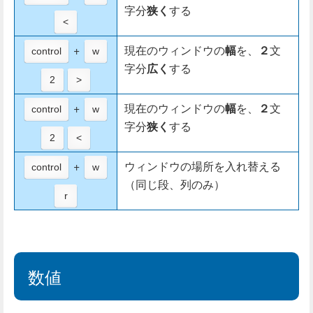
字分
狭く
する
<
+
現在のウィンドウの
幅
を、
２
文
control
w
字分
広く
する
2
>
+
現在のウィンドウの
幅
を、
２
文
control
w
字分
狭く
する
2
<
+
ウィンドウの場所を入れ替える
control
w
（同じ段、列のみ）
r
数値