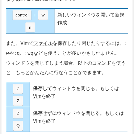
+
新しいウィンドウを開いて新規
control
w
作成
n
また、Vimで
ファイル
を保存したり閉じたりするには、
:
や
、
などを使うことが多いかもしれません。
w
:q
:wq
ウィンドウを閉じてしまう場合、以下の
コマンド
を使う
と、もっとかんたんに行なうことができます。
保存して
ウィンドウを閉じる。もしくは
Z
Vim
を終了
Z
保存せずに
ウィンドウを閉じる。もしくは
Z
Vim
を終了
Q