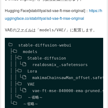
Hugging Face[stabilityai/sd-vae-ft-mse-original]：
https://h
uggingface.co/stabilityai/sd-vae-ft-mse-original
VAEの
ファイル
は「
」に配置します。
models/VAE/
stable-diffusion-webui
models
Stable-diffusion
realdosmix_.safetensors
Lora
makimaChainsawMan_offset.safete
VAE
vae-ft-mse-840000-ema-pruned.sa
～省略～
～省略～