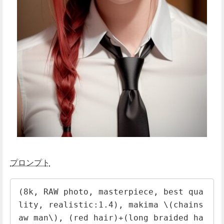
プロンプト
(8k, RAW photo, masterpiece, best qua
lity, realistic:1.4), makima \(chains
aw man\), (red hair)+(long braided ha