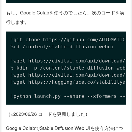
もし、Google Colabを使うのでしたら、次のコードを実
行します。
!
git clone https://github.com/AUTOMATIC11
%cd /content/stable-diffusion-webui

!
wget https://civitai.com/api/download/mo
!
!
wget https://huggingface.co/stabilityai/
!
python launch.py --share --xformers --en
（※2023/06/26 コードを更新しました）
Google ColabでStable Diffusion Web UIを使う方法につ