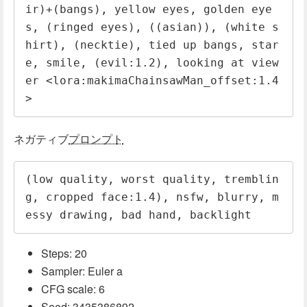
ir)+(bangs), yellow eyes, golden eye
s, (ringed eyes), ((asian)), (white s
hirt), (necktie), tied up bangs, star
e, smile, (evil:1.2), looking at view
er <lora:makimaChainsawMan_offset:1.4
>
ネガティブ
プロンプト
(low quality, worst quality, tremblin
g, cropped face:1.4), nsfw, blurry, m
essy drawing, bad hand, backlight
Steps: 20
Sampler: Euler a
CFG scale: 6
Seed: 3435386892