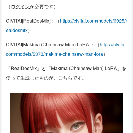
（
ログイン
が必要です）
CIVITAI[RealDosMix]：（
https://civitai.com/models/6925/r
ealdosmix
）
CIVITAI[Makima (Chainsaw Man) LoRA]：（
https://civitai.
com/models/5373/makima-chainsaw-man-lora
）
「RealDosMix」と「Makima (Chainsaw Man) LoRA」を
使って生成したものが、こちらです。