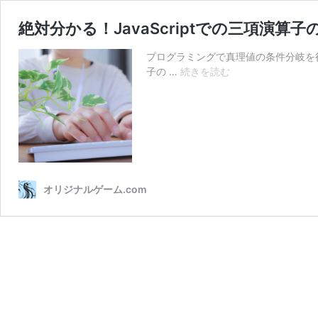
絶対分かる！JavaScriptでの三項演算子
プログラミングで真理値の条件分岐を行
絶
子の …
続きを読む
対
分
か
る！
JavaScript
で
の
オリジナルゲーム.com
三
項
演
算
子
の
使
い
方